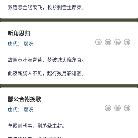
双蹬悬金缕鹘飞，长衫刺雪生犀束。
听角思归
原
繁
译
拼
唐代
：
顾况
故园黄叶满青苔，梦破城头晓角哀。
此夜断肠人不见，起行残月影徘徊。
酅公合祔挽歌
原
繁
拼
唐代
：
顾况
草露前朝事，荆茅圣主封。