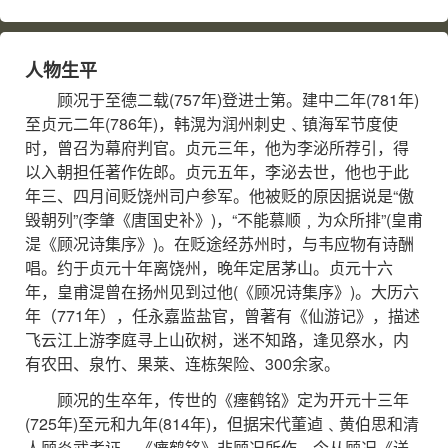
人物生平
顾况于至德二载(757年)登进士第。建中二年(781年)
至贞元二年(786年)，韩滉为润州刺史﹑镇海军节度使
时，曾召为幕府判官。贞元三年，他为李泌所荐引，得
以入朝担任著作佐郎。贞元五年，李泌去世，他也于此
年三、四月间贬饶州司户参军。他被贬的原因据说是“傲
毁朝列”(李肇《唐国史补》)，“不能慕顺﹐为众所排”(皇甫
湜《顾况诗集序》)。在贬途经苏州时，与韦应物有诗酬
唱。约于贞元十年离饶州，晚年定居茅山。贞元十六
年，皇甫湜曾在扬州见到过他(《顾况诗集序》)。大历六
年（771年），任永嘉监盐官，曾著有《仙游记》，描述
飞云江上游李庭寻上山砍树，迷不知路，逢见祭水，内
有农田、泉竹、果莱、连栋架险、300余家。
顾况的生卒年，传世的《瘗鹤铭》定为开元十三年
(725年)至元和九年(814年)，但据宋代董逌﹑黄伯思和清
人顾炎武考证，《瘗鹤铭》非顾况所作。今从顾况《送