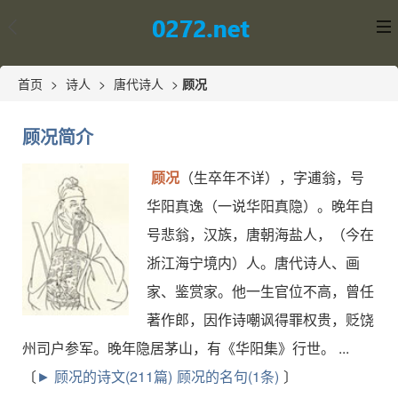
首页
>
诗人
>
唐代诗人
>
顾况
顾况简介
顾况
（生卒年不详），字逋翁，号
华阳真逸（一说华阳真隐）。晚年自
号悲翁，汉族，唐朝海盐人，（今在
浙江海宁境内）人。唐代诗人、画
家、鉴赏家。他一生官位不高，曾任
著作郎，因作诗嘲讽得罪权贵，贬饶
州司户参军。晚年隐居茅山，有《华阳集》行世。 ...
〔
► 顾况的诗文(211篇)
顾况的名句(1条)
〕