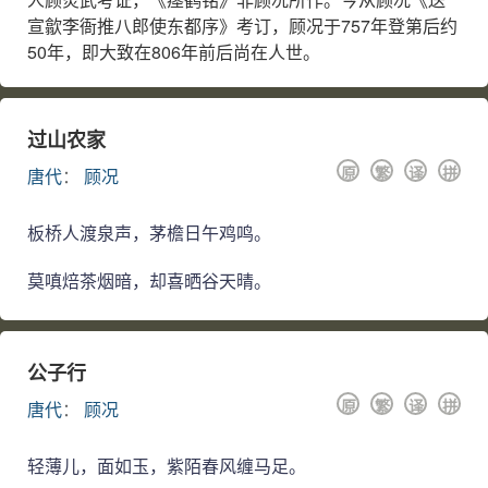
宣歙李衙推八郎使东都序》考订，顾况于757年登第后约
50年，即大致在806年前后尚在人世。
过山农家
原
繁
译
拼
唐代
：
顾况
板桥人渡泉声，茅檐日午鸡鸣。
莫嗔焙茶烟暗，却喜晒谷天晴。
公子行
原
繁
译
拼
唐代
：
顾况
轻薄儿，面如玉，紫陌春风缠马足。