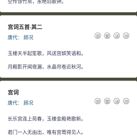
空传馀竹帛，永绝旧歌钟。
宫词五首·其二
原
繁
译
拼
唐代
：
顾况
玉楼天半起笙歌，风送宫嫔笑语和。
月殿影开闻夜漏，水晶帘卷近秋河。
宫词
原
繁
译
拼
唐代
：
顾况
长乐宫连上苑春，玉楼金殿艳歌新。
君门一入无由出，唯有宫莺得见人。