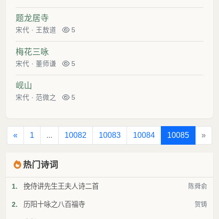
题龙居寺
宋代
·
王敖道
5
梅花三咏
宋代
·
董师谦
5
岘山
宋代
·
范微之
5
«
1
...
10082
10083
10084
10085
»
热门诗词
1.
挽侍讲先生王夫人诗二首
陈舜俞
2.
历阳十咏之八百福寺
贺铸