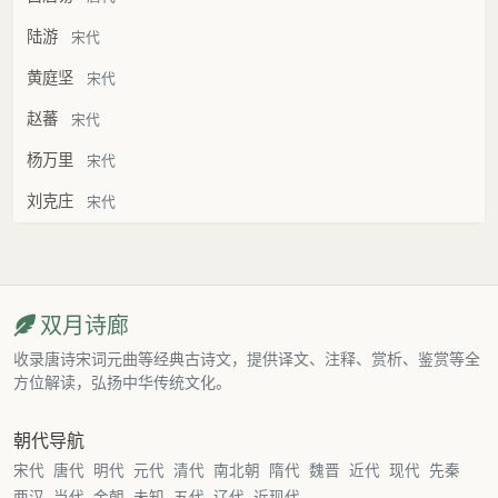
陆游
宋代
黄庭坚
宋代
赵蕃
宋代
杨万里
宋代
刘克庄
宋代
双月诗廊
收录唐诗宋词元曲等经典古诗文，提供译文、注释、赏析、鉴赏等全
方位解读，弘扬中华传统文化。
朝代导航
宋代
唐代
明代
元代
清代
南北朝
隋代
魏晋
近代
现代
先秦
两汉
当代
金朝
未知
五代
辽代
近现代