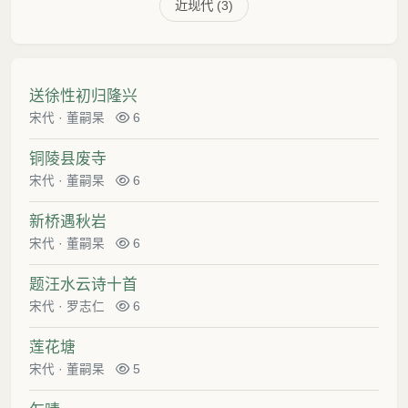
近现代 (3)
送徐性初归隆兴
宋代
·
董嗣杲
6
铜陵县废寺
宋代
·
董嗣杲
6
新桥遇秋岩
宋代
·
董嗣杲
6
题汪水云诗十首
宋代
·
罗志仁
6
莲花塘
宋代
·
董嗣杲
5