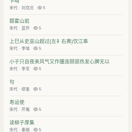
乍晴
宋代
·
刘克庄
5
题霍山岩
宋代
·
蓝乔
5
上巳从史巫山超过{左衤右弗}饮江皋
宋代
·
李埴
5
小子只自夜来风气又作腫连颐颔热发心脾无以
宋代
·
李至
5
句
宋代
·
缪鉴
5
寿运使
宋代
·
芹庵
5
读柳子厚集
宋代
·
秦纲
5