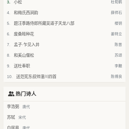
3.
小松
杜荀鹤
4.
和梅氏西涧韵
薛师石
5.
题汪季路侍郎所藏吴道子天龙八部
楼钥
6.
废桑畦种花
姜特立
7.
孟子·乍见入井
陈普
8.
和奚山偃松
苏颂
9.
送杜奉职
李覯
10.
送范宪东叔帅潼川四首
陈傅良
热门诗人
李浩弼
唐代
苏轼
宋代
白居易
唐代