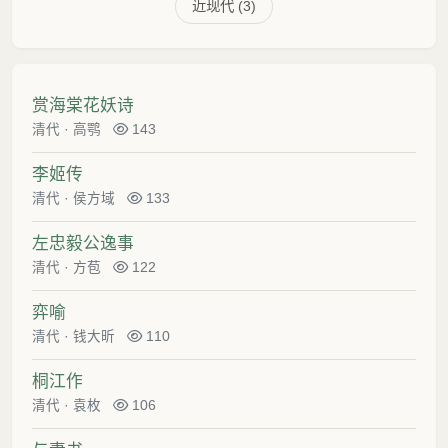
近现代 (3)
赏海棠花妖诗
清代
·
高鹗
143
李姬传
清代
·
侯方域
133
左忠毅公逸事
清代
·
方苞
122
弈喻
清代
·
钱大昕
110
桐江作
清代
·
袁枚
106