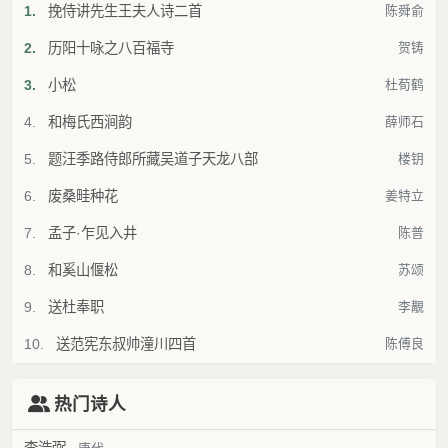
1.
挽侍讲先生王夫人诗二首
陈舜俞
2.
历阳十咏之八百福寺
贺铸
3.
小松
杜荀鹤
4.
和梅氏西涧韵
薛师石
5.
题汪季路侍郎所藏吴道子天龙八部
楼钥
6.
废桑畦种花
姜特立
7.
孟子·乍见入井
陈普
8.
和奚山偃松
苏颂
9.
送杜奉职
李覯
10.
送范宪东叔帅潼川四首
陈傅良
热门诗人