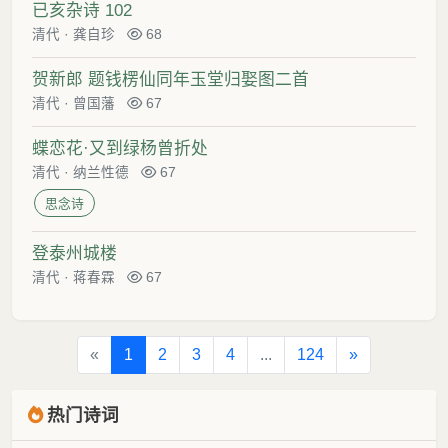
已亥杂诗 102
清代
·
龚自珍
68
贺新郎 题钱楞仙同年玉堂归娶图二首
清代
·
曾国藩
67
蝶恋花·又到绿杨曾折处
清代
·
纳兰性德
67
思念诗
登泰州城楼
清代
·
蒋春霖
67
«
1
2
3
4
...
124
»
热门诗词