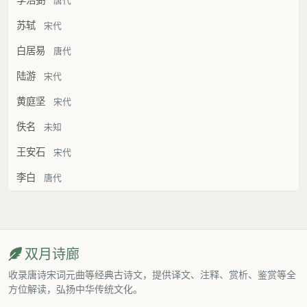
李浩弼
唐代
苏轼
宋代
白居易
唐代
陆游
宋代
黄庭坚
宋代
佚名
未知
王安石
宋代
李白
唐代
双月诗廊
收录唐诗宋词元曲等经典古诗文，提供译文、注释、赏析、鉴赏等全
方位解读，弘扬中华传统文化。