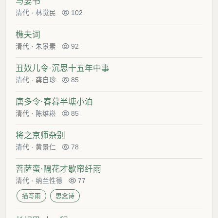
与妻书
清代
·
林觉民
102
樵夫词
清代
·
朱景素
92
丑奴儿令·沉思十五年中事
清代
·
龚自珍
85
唐多令·春暮半塘小泊
清代
·
陈维崧
85
将之京师杂别
清代
·
黄景仁
78
菩萨蛮·隔花才歇帘纤雨
清代
·
纳兰性德
77
描写雨
思念诗