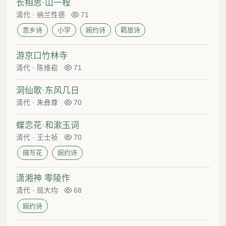
长相思·山一程
清代
·
纳兰性德
71
思乡诗
小学
婉约诗
羁旅诗
游京口竹林寺
清代
·
陈维崧
71
洞仙歌·东风几日
清代
·
朱彝尊
70
蝶恋花·和漱玉词
清代
·
王士祯
70
描写花
婉约诗
潇湘神 零陵作
清代
·
屈大均
68
婉约诗