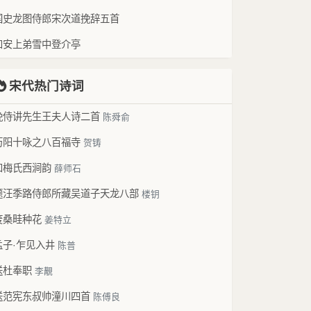
国史龙图侍郎宋次道挽辞五首
和安上弟雪中登介亭
宋代热门诗词
挽侍讲先生王夫人诗二首
陈舜俞
历阳十咏之八百福寺
贺铸
和梅氏西涧韵
薛师石
题汪季路侍郎所藏吴道子天龙八部
楼钥
废桑畦种花
姜特立
孟子·乍见入井
陈普
送杜奉职
李覯
送范宪东叔帅潼川四首
陈傅良