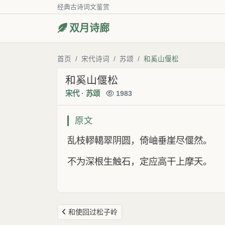
经典古诗词文鉴赏
双月诗廊
首页
宋代诗词
苏颂
和奚山偃松
和奚山偃松
宋代
·
苏颂
1983
原文
乱枝轇轕翠阴圆，倚岫垂崖尽偃然。
不为深根生触石，定应高干上摩天。
和使回过松子岭