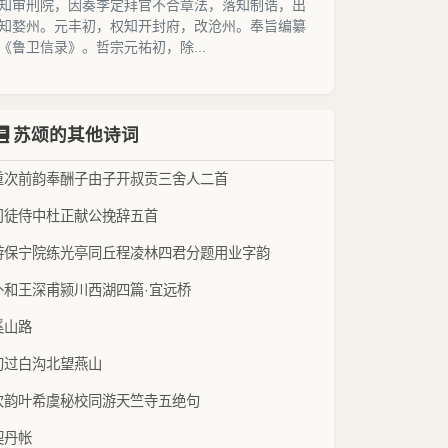
知审刑院，因奏李定拜官不合章法，落知制诰，出
知婺州。元丰初，权知开封府，改沧州。奉旨编纂
《鲁卫信录》。哲宗元祐初，除...
苏颂的其他诗词
重次前韵奉酬子由子开叔贡三舍人二首
司徒侍中杜正献公挽辞五首
游保宁院练光亭同丘程凌林四君分题用业字韵
补和王深甫颍川西湖四篇·宜远桥
奚山路
初过白沟北望燕山
次韵叶希虞秘校同游天竺寺五绝句
契丹帐