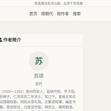
收录唐诗宋词元曲，品读千年经典
首页
按朝代
按作者
搜索
作者简介
苏
苏颂
宋代
（1020—1101）泉州同安人，徙居丹阳，字子容。
苏绅子。仁宗庆历二年进士。知江宁。皇祐五年召
试馆阁校勘，同知太常礼院。迁集贤校理，编定书
籍。英宗即位，为度支判官。神宗立，擢知制诰，