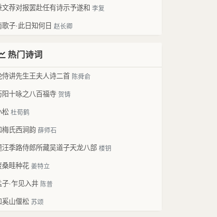
秉文荐对报罢赴任有诗示予遂和
李复
南歌子·此日知何日
赵长卿
热门诗词
挽侍讲先生王夫人诗二首
陈舜俞
历阳十咏之八百福寺
贺铸
小松
杜荀鹤
和梅氏西涧韵
薛师石
题汪季路侍郎所藏吴道子天龙八部
楼钥
废桑畦种花
姜特立
孟子·乍见入井
陈普
和奚山偃松
苏颂