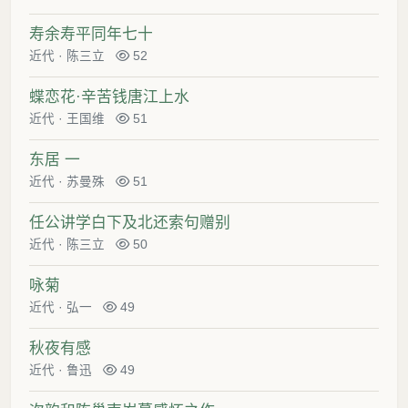
寿余寿平同年七十
近代
·
陈三立
52
蝶恋花·辛苦钱唐江上水
近代
·
王国维
51
东居 一
近代
·
苏曼殊
51
任公讲学白下及北还索句赠别
近代
·
陈三立
50
咏菊
近代
·
弘一
49
秋夜有感
近代
·
鲁迅
49