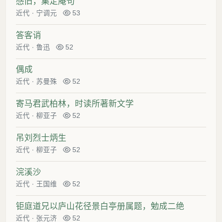
感旧，集定庵句
近代
·
宁调元
53
答客诮
近代
·
鲁迅
52
偶成
近代
·
苏曼殊
52
寄马君武柏林，时读所著新文学
近代
·
柳亚子
52
吊刘烈士炳生
近代
·
柳亚子
52
浣溪沙
近代
·
王国维
52
钜庭道兄以庐山花径景白亭册属题，勉成二绝
近代
·
张元济
52