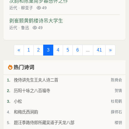
次韵和陈巢南岁暮感怀之作
近代
·
柳亚子
49
剥崔颢黄鹤楼诗吊大学生
近代
·
鲁迅
49
«
1
2
3
4
5
6
...
41
»
热门诗词
1.
挽侍讲先生王夫人诗二首
陈舜俞
2.
历阳十咏之八百福寺
贺铸
3.
小松
杜荀鹤
4.
和梅氏西涧韵
薛师石
5.
题汪季路侍郎所藏吴道子天龙八部
楼钥