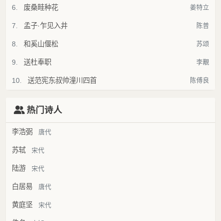
6.
废桑畦种花
姜特立
7.
孟子·乍见入井
陈普
8.
和奚山偃松
苏颂
9.
送杜奉职
李覯
10.
送范宪东叔帅潼川四首
陈傅良
热门诗人
李浩弼
唐代
苏轼
宋代
陆游
宋代
白居易
唐代
黄庭坚
宋代