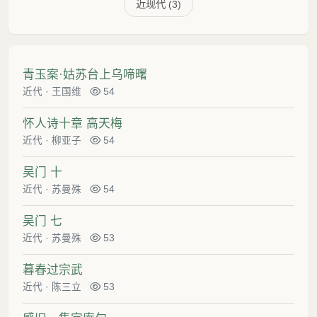
近现代 (3)
青玉案·姑苏台上乌啼曙
近代
·
王国维
54
怀人诗十章 高天梅
近代
·
柳亚子
54
吴门 十
近代
·
苏曼殊
54
吴门 七
近代
·
苏曼殊
53
暮春过宗武
近代
·
陈三立
53