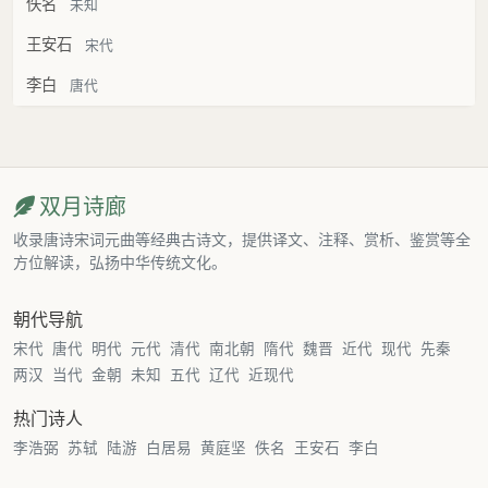
佚名
未知
王安石
宋代
李白
唐代
双月诗廊
收录唐诗宋词元曲等经典古诗文，提供译文、注释、赏析、鉴赏等全
方位解读，弘扬中华传统文化。
朝代导航
宋代
唐代
明代
元代
清代
南北朝
隋代
魏晋
近代
现代
先秦
两汉
当代
金朝
未知
五代
辽代
近现代
热门诗人
李浩弼
苏轼
陆游
白居易
黄庭坚
佚名
王安石
李白