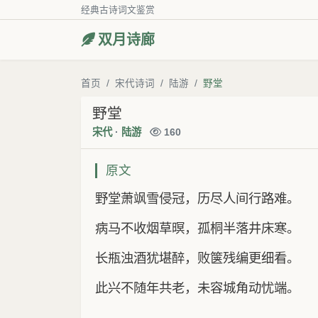
经典古诗词文鉴赏
双月诗廊
首页
宋代诗词
陆游
野堂
野堂
宋代
·
陆游
160
原文
野堂萧飒雪侵冠，历尽人间行路难。
病马不收烟草暝，孤桐半落井床寒。
长瓶浊酒犹堪醉，败箧残编更细看。
此兴不随年共老，未容城角动忧端。