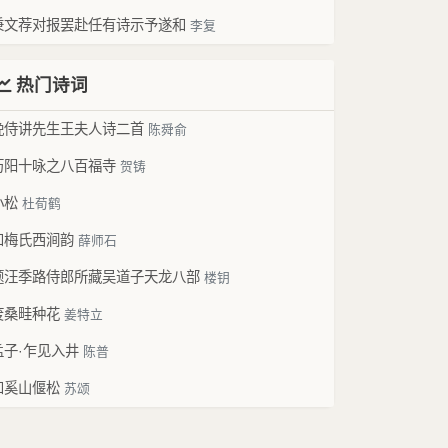
秉文荐对报罢赴任有诗示予遂和
李复
热门诗词
挽侍讲先生王夫人诗二首
陈舜俞
历阳十咏之八百福寺
贺铸
小松
杜荀鹤
和梅氏西涧韵
薛师石
题汪季路侍郎所藏吴道子天龙八部
楼钥
废桑畦种花
姜特立
孟子·乍见入井
陈普
和奚山偃松
苏颂