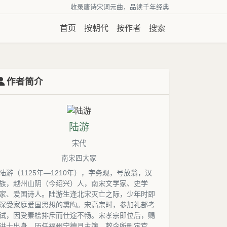
收录唐诗宋词元曲，品读千年经典
首页
按朝代
按作者
搜索
作者简介
陆游
宋代
南宋四大家
陆游（1125年—1210年），字务观，号放翁，汉
族，越州山阴（今绍兴）人，南宋文学家、史学
家、爱国诗人。陆游生逢北宋灭亡之际，少年时即
深受家庭爱国思想的熏陶。宋高宗时，参加礼部考
试，因受秦桧排斥而仕途不畅。宋孝宗即位后，赐
进士出身，历任福州宁德县主簿、敕令所删定官、