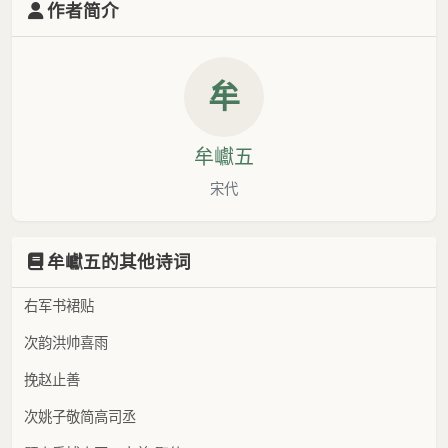
作者简介
牟
牟巘五
宋代
牟巘五的其他诗词
右军书裙贴
次韵洪帅喜雨
挽赵止善
次姚子敬简高司丞