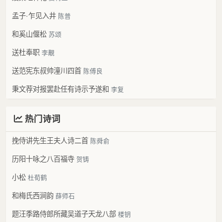
孟子·乍见入井
陈普
和奚山偃松
苏颂
送杜奉职
李覯
送范宪东叔帅潼川四首
陈傅良
秉文荐对报罢赴任有诗示予遂和
李复
热门诗词
挽侍讲先生王夫人诗二首
陈舜俞
历阳十咏之八百福寺
贺铸
小松
杜荀鹤
和梅氏西涧韵
薛师石
题汪季路侍郎所藏吴道子天龙八部
楼钥