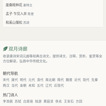
废桑畦种花
姜特立
孟子·乍见入井
陈普
和奚山偃松
苏颂
双月诗廊
收录唐诗宋词元曲等经典古诗文，提供译文、注释、赏析、鉴赏等全
方位解读，弘扬中华传统文化。
朝代导航
宋代
唐代
明代
元代
清代
南北朝
隋代
魏晋
近代
现代
先秦
两汉
当代
金朝
未知
五代
辽代
近现代
热门诗人
李浩弼
苏轼
白居易
陆游
黄庭坚
佚名
王安石
方回