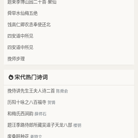
题束季博山园二十首·聚仙
舜举水仙梅五绝
饯高仁卿农丞奉使还北
四安道中所见
四安道中所见
挽师步理
宋代热门诗词
挽侍讲先生王夫人诗二首
陈舜俞
历阳十咏之八百福寺
贺铸
和梅氏西涧韵
薛师石
题汪季路侍郎所藏吴道子天龙八部
楼钥
废桑畦种花
姜特立