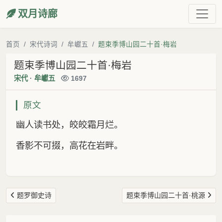
双月诗廊
首页
宋代诗词
牟巘五
题束季博山园二十首·梅岩
题束季博山园二十首·梅岩
宋代
·
牟巘五
1697
原文
幽人读书处，皎皎霜月烂。
香影不可掇，高花在岩畔。
题罗御史诗
题束季博山园二十首·桃源