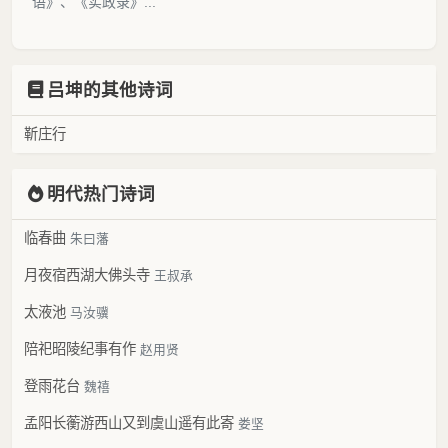
语》、《实政录》...
吕坤的其他诗词
靳庄行
明代热门诗词
临春曲
朱曰藩
月夜宿西湖大佛头寺
王叔承
太液池
马汝骥
陪祀昭陵纪事有作
赵用贤
登雨花台
魏禧
孟阳长蘅游西山又到虞山遥有此寄
娄坚