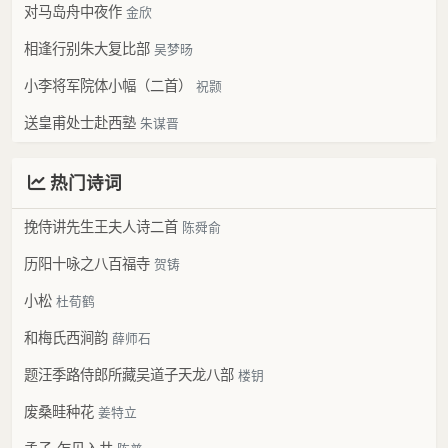
对马岛舟中夜作
金欣
相逢行别朱大复比部
吴梦旸
小李将军院体小幅（二首）
祝颢
送皇甫处士赴西塾
朱谋晋
热门诗词
挽侍讲先生王夫人诗二首
陈舜俞
历阳十咏之八百福寺
贺铸
小松
杜荀鹤
和梅氏西涧韵
薛师石
题汪季路侍郎所藏吴道子天龙八部
楼钥
废桑畦种花
姜特立