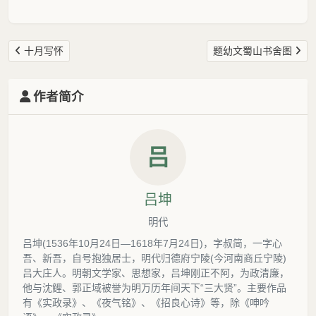
十月写怀
题幼文蜀山书舍图
作者简介
吕
吕坤
明代
吕坤(1536年10月24日—1618年7月24日)，字叔简，一字心
吾、新吾，自号抱独居士，明代归德府宁陵(今河南商丘宁陵)
吕大庄人。明朝文学家、思想家，吕坤刚正不阿，为政清廉，
他与沈鲤、郭正域被誉为明万历年间天下“三大贤”。主要作品
有《实政录》、《夜气铭》、《招良心诗》等，除《呻吟