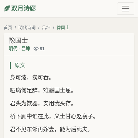
双月诗廊
首页
明代诗词
吕坤
豫国士
豫国士
明代
·
吕坤
81
原文
身可漆，炭可吞。
哑癞何足辞，难酬国士恩。
君头为饮器，安用我头存。
桥下厕中谁在此，义士甘心赵襄子。
君不见东邻再嫁妻，能为后死夫。