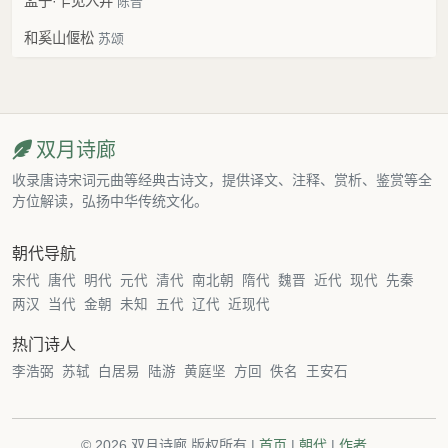
孟子·乍见入井
陈普
和奚山偃松
苏颂
双月诗廊
收录唐诗宋词元曲等经典古诗文，提供译文、注释、赏析、鉴赏等全
方位解读，弘扬中华传统文化。
朝代导航
宋代
唐代
明代
元代
清代
南北朝
隋代
魏晋
近代
现代
先秦
两汉
当代
金朝
未知
五代
辽代
近现代
热门诗人
李浩弼
苏轼
白居易
陆游
黄庭坚
方回
佚名
王安石
© 2026 双月诗廊 版权所有 |
首页
|
朝代
|
作者