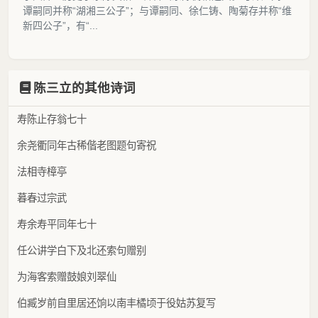
谭嗣同并称“湖湘三公子”；与谭嗣同、徐仁铸、陶菊存并称“维
新四公子”，有“...
陈三立的其他诗词
寿陈止存翁七十
余尧衢同年古稀偕老图题句寄祝
法相寺樟亭
暮春过宗武
寿余寿平同年七十
任公讲学白下及北还索句赠别
为海客索赠鼓娘刘翠仙
伯臧岁前自里居还饷以南丰橘顷于役姑苏复写