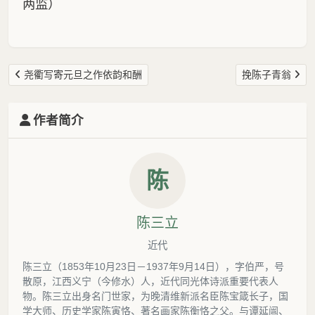
两监）
尧衢写寄元旦之作依韵和酬
挽陈子青翁
作者简介
陈
陈三立
近代
陈三立（1853年10月23日－1937年9月14日），字伯严，号
散原，江西义宁（今修水）人，近代同光体诗派重要代表人
物。陈三立出身名门世家，为晚清维新派名臣陈宝箴长子，国
学大师、历史学家陈寅恪、著名画家陈衡恪之父。与谭延闿、