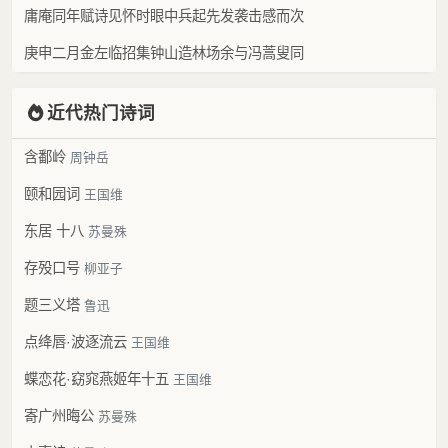
庸庵同年赋诗见怀时眼中兵起先发袭击感而次
庚申二月金左临招集钟山造林场余与冯蒿叟同
近代热门诗词
含鄱岭
周钟岳
颐和园词
王国维
东居 十八
苏曼殊
存殁口号
柳亚子
题三义塔
鲁迅
点绛唇·波逐流云
王国维
蝶恋花·窈窕燕姬年十五
王国维
寄广州晦公
苏曼殊