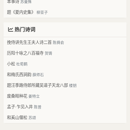
本事诗
苏曼殊
题《夏内史集》
柳亚子
热门诗词
挽侍讲先生王夫人诗二首
陈舜俞
历阳十咏之八百福寺
贺铸
小松
杜荀鹤
和梅氏西涧韵
薛师石
题汪季路侍郎所藏吴道子天龙八部
楼钥
废桑畦种花
姜特立
孟子·乍见入井
陈普
和奚山偃松
苏颂