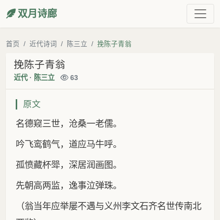
双月诗廊
首页
近代诗词
陈三立
挽陈子青翁
挽陈子青翁
近代
·
陈三立
63
原文
名德窥三世，沧桑一老儒。
吟飞鸾鹤气，道应马牛呼。
孤愤藏杯斝，深居润画图。
先朝高两监，逸事泣弹珠。
（翁当年应举屡不遇与义州李文石齐名世传南北