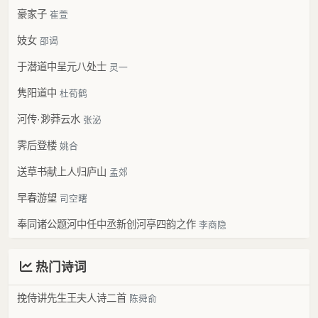
豪家子
崔萱
妓女
邵谒
于潜道中呈元八处士
灵一
隽阳道中
杜荀鹤
河传·渺莽云水
张泌
霁后登楼
姚合
送草书献上人归庐山
孟郊
早春游望
司空曙
奉同诸公题河中任中丞新创河亭四韵之作
李商隐
热门诗词
挽侍讲先生王夫人诗二首
陈舜俞