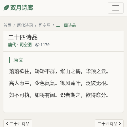
双月诗廊
首页
唐代诗词
司空图
二十四诗品
二十四诗品
唐代
·
司空图
1179
原文
落落欲往，矫矫不群，缑山之鹤，华顶之云。
高人惠中，令色氤氲。御风蓬叶，泛彼无根。
如不可执，如将有闻。识者期之，欲得愈分。
二十四诗品
二十四诗品