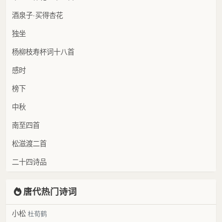
酒泉子·买得杏花
独坐
杨柳枝寿杯词十八首
感时
榜下
中秋
南至四首
松滋渡二首
二十四诗品
唐代热门诗词
小松
杜荀鹤