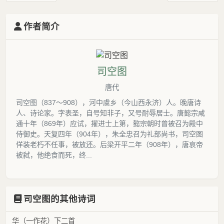
作者简介
司空图
唐代
司空图（837～908），河中虞乡（今山西永济）人。晚唐诗
人、诗论家。字表圣，自号知非子，又号耐辱居士。唐懿宗咸
通十年（869年）应试，擢进士上第，懿宗朝时曾被召为殿中
侍御史。天复四年（904年），朱全忠召为礼部尚书，司空图
佯装老朽不任事，被放还。后梁开平二年（908年），唐哀帝
被弑，他绝食而死，终...
司空图的其他诗词
华（一作花）下二首