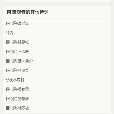
萧观音的其他诗词
回心院·展瑶席
怀古
回心院·装绣帐
回心院·扫深殿
回心院·爇[1]熏炉
回心院·张鸣筝
伏虎林应制
回心院·叠锦茵
回心院·拂象床
回心院·铺翠被