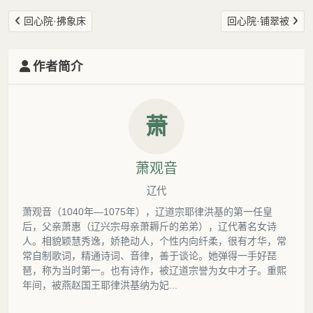
回心院·拂象床
回心院·铺翠被
作者简介
萧
萧观音
辽代
萧观音（1040年—1075年），辽道宗耶律洪基的第一任皇
后，父亲萧惠（辽兴宗母亲萧耨斤的弟弟），辽代著名女诗
人。相貌颖慧秀逸，娇艳动人，个性内向纤柔，很有才华，常
常自制歌词，精通诗词、音律，善于谈论。她弹得一手好琵
琶，称为当时第一。也有诗作，被辽道宗誉为女中才子。重熙
年间，被燕赵国王耶律洪基纳为妃...