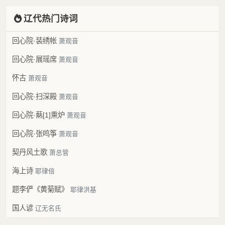
辽代热门诗词
回心院·装绣帐
萧观音
回心院·展瑶席
萧观音
怀古
萧观音
回心院·扫深殿
萧观音
回心院·爇[1]熏炉
萧观音
回心院·张鸣筝
萧观音
契丹风土歌
萧总管
海上诗
耶律倍
题李俨《黄菊赋》
耶律洪基
国人谚
辽无名氏