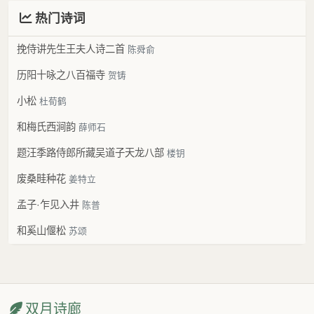
热门诗词
挽侍讲先生王夫人诗二首
陈舜俞
历阳十咏之八百福寺
贺铸
小松
杜荀鹤
和梅氏西涧韵
薛师石
题汪季路侍郎所藏吴道子天龙八部
楼钥
废桑畦种花
姜特立
孟子·乍见入井
陈普
和奚山偃松
苏颂
双月诗廊