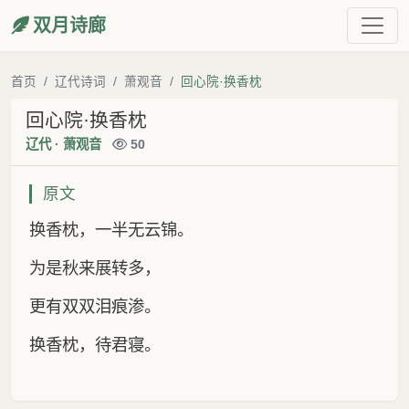
双月诗廊
首页
辽代诗词
萧观音
回心院·换香枕
回心院·换香枕
辽代
·
萧观音
50
原文
换香枕，一半无云锦。
为是秋来展转多，
更有双双泪痕渗。
换香枕，待君寝。