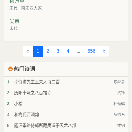
杨万里
宋代
南宋四大家
吴芾
宋代
«
1
2
3
4
...
656
»
热门诗词
1.
挽侍讲先生王夫人诗二首
陈舜俞
2.
历阳十咏之八百福寺
贺铸
3.
小松
杜荀鹤
4.
和梅氏西涧韵
薛师石
5.
题汪季路侍郎所藏吴道子天龙八部
楼钥