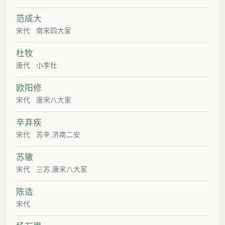
范成大
宋代
南宋四大家
杜牧
唐代
小李杜
欧阳修
宋代
唐宋八大家
辛弃疾
宋代
苏辛,济南二安
苏辙
宋代
三苏,唐宋八大家
陈造
宋代