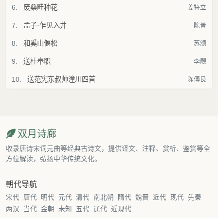
6.
废桑畦种花
姜特立
7.
孟子·乍见入井
陈普
8.
和奚山偃松
苏颂
9.
送杜奉职
李覯
10.
送范宪东叔帅潼川四首
陈傅良
双月诗廊
收录唐诗宋词元曲等经典古诗文，提供译文、注释、赏析、鉴赏等全
方位解读，弘扬中华传统文化。
朝代导航
宋代
唐代
明代
元代
清代
南北朝
隋代
魏晋
近代
现代
先秦
两汉
当代
金朝
未知
五代
辽代
近现代