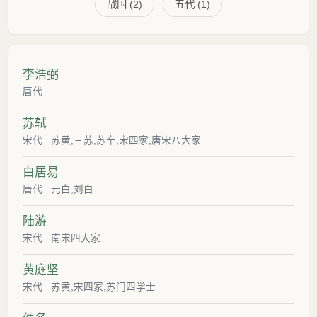
战国 (2)
五代 (1)
李浩弼
唐代
苏轼
宋代
苏黄,三苏,苏辛,宋四家,唐宋八大家
白居易
唐代
元白,刘白
陆游
宋代
南宋四大家
黄庭坚
宋代
苏黄,宋四家,苏门四学士