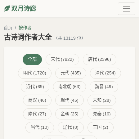
双月诗廊
首页
按作者
古诗词作者大全
（共 13119 位）
全部
宋代 (7922)
唐代 (2396)
明代 (1720)
元代 (435)
清代 (254)
近代 (69)
南北朝 (63)
魏晋 (49)
两汉 (46)
现代 (45)
未知 (28)
隋代 (27)
金朝 (25)
先秦 (16)
当代 (10)
辽代 (8)
三国 (2)